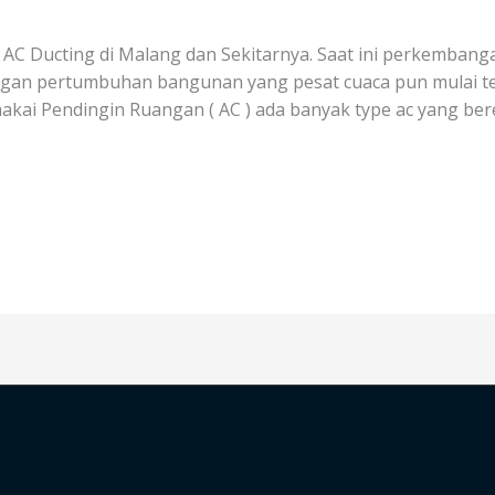
C Ducting di Malang dan Sekitarnya. Saat ini perkembang
gan pertumbuhan bangunan yang pesat cuaca pun mulai t
ai Pendingin Ruangan ( AC ) ada banyak type ac yang bered