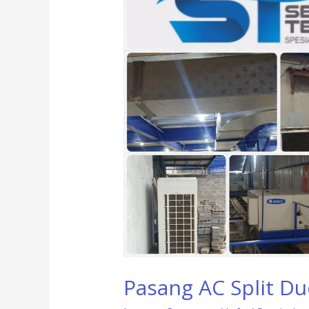
Duct
di
Malang
Pasang AC Split Du