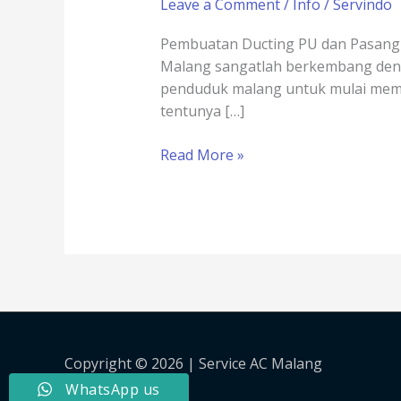
Leave a Comment
/
Info
/
Servindo
Pembuatan Ducting PU dan Pasang A
Malang sangatlah berkembang den
penduduk malang untuk mulai memak
tentunya […]
Read More »
Copyright © 2026 |
Service AC Malang
WhatsApp us