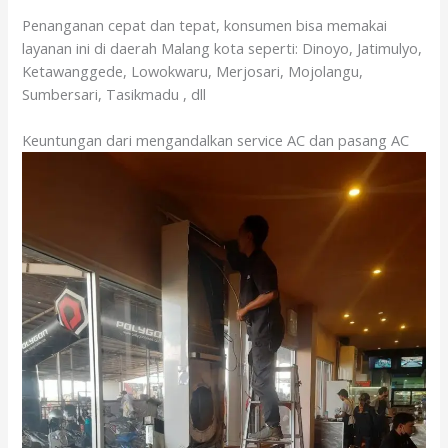
Penanganan cepat dan tepat, konsumen bisa memakai
layanan ini di daerah Malang kota seperti: Dinoyo, Jatimulyo,
Ketawanggede, Lowokwaru, Merjosari, Mojolangu,
Sumbersari, Tasikmadu , dll
Keuntungan dari mengandalkan service AC dan pasang AC