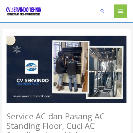
Skip
Main
to
Search
content
Men
Service AC dan Pasang AC
Standing Floor, Cuci AC