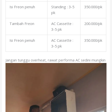
Isi Freon penuh
Standing : 3-5
350.000/pk
pk
Tambah Freon
AC Cassette :
200.000/pk
3-5 pk
Isi Freon penuh
AC Cassette :
350.000/pk
3-5 pk
Jangan tunggu overheat, rawat performa AC sedini mungkin